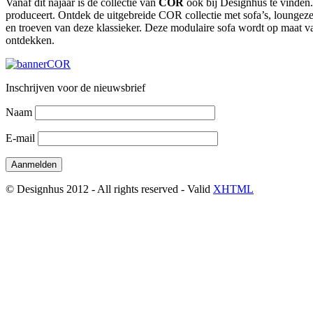
Vanaf dit najaar is de collectie van
COR
ook bij Designhus te vinden.
produceert. Ontdek de uitgebreide COR collectie met sofa’s, loungezet
en troeven van deze klassieker. Deze modulaire sofa wordt op maat v
ontdekken.
Inschrijven voor de nieuwsbrief
Naam
E-mail
© Designhus 2012 - All rights reserved - Valid
XHTML