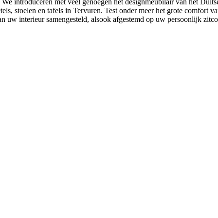
 We introduceren met veel genoegen het designmeubilair van het Duitse 
els, stoelen en tafels in Tervuren. Test onder meer het grote comfort v
an uw interieur samengesteld, alsook afgestemd op uw persoonlijk zitc