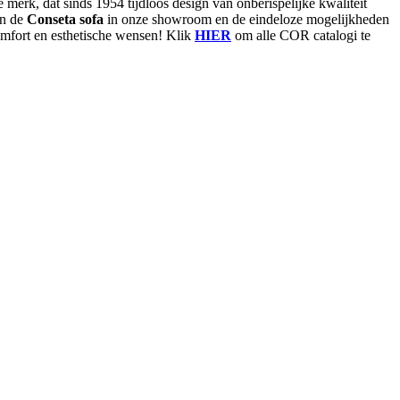
merk, dat sinds 1954 tijdloos design van onberispelijke kwaliteit
an de
Conseta sofa
in onze showroom en de eindeloze mogelijkheden
omfort en esthetische wensen! Klik
HIER
om alle COR catalogi te